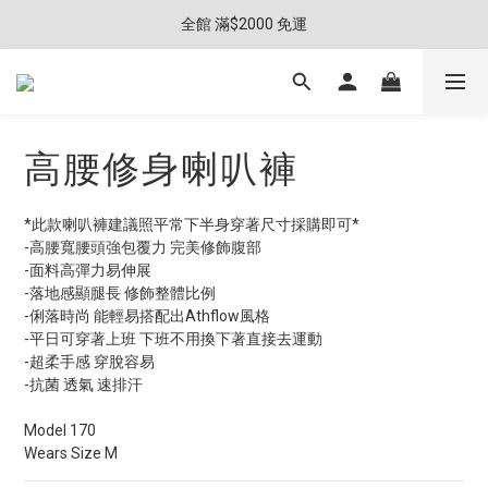
全館 滿$2000 免運
高腰修身喇叭褲
*此款喇叭褲建議照平常下半身穿著尺寸採購即可*
-高腰寬腰頭強包覆力 完美修飾腹部
-面料高彈力易伸展  
-落地感顯腿長 修飾整體比例
-俐落時尚 能輕易搭配出Athflow風格
-平日可穿著上班 下班不用換下著直接去運動
-超柔手感 穿脫容易
-抗菌 透氣 速排汗
Model 170
Wears Size M