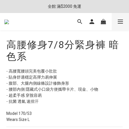
全館 滿$2000 免運
高腰修身7/8分緊身褲 暗
色系
- 高腰寬腰頭完美包覆小肚肚
- 貼身舒適穩定高彈力易伸展
- 腹部、大腿內側線條設計修飾身形
- 腰部內側 隱藏式小口袋方便攜帶卡片、現金、小物
- 超柔手感 穿脫容易
- 抗菌 透氣 速排汗
Model 170/53
Wears Size L