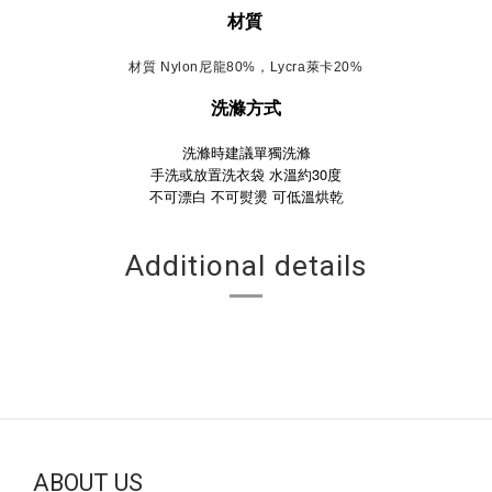
材質
材質 Nylon尼龍80%，Lycra萊卡20%
洗滌方式
洗滌時建議單獨洗滌
手洗或放置洗衣袋 水溫約30度
不可漂白
不可熨燙
可低溫烘乾
Additional details
ABOUT US