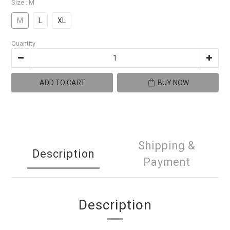
Size
: M
M
L
XL
Quantity
ADD TO CART
BUY NOW
Shipping &
Description
Payment
Description