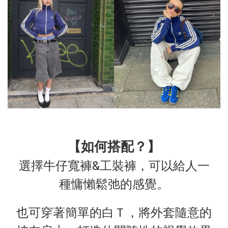
【如何搭配？】
選擇牛仔寬褲&工裝褲，可以給人一
種慵懶鬆弛的感覺。
也可穿著簡單的白Ｔ，將外套隨意的