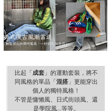
比起「
成套
」的運動套裝，將不
同風格的單品「
混搭
」更能穿出
個人的獨特風格！
不管是慵懶風、日式街頭風、還
是學院風...等等。