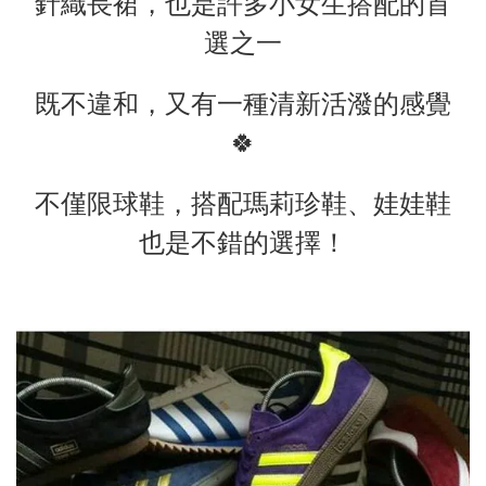
針織長裙
，也是許多小女生搭配的首
選之一
既不違和，又有一種清新活潑的感覺
🍀
不僅限球鞋，搭配瑪莉珍鞋、娃娃鞋
也是不錯的選擇！